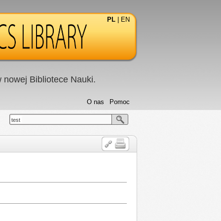
PL
|
EN
nowej Bibliotece Nauki.
O nas
Pomoc
test