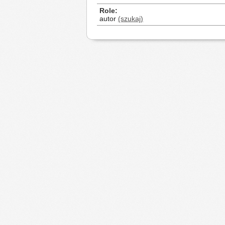
Role
autor
(szukaj)