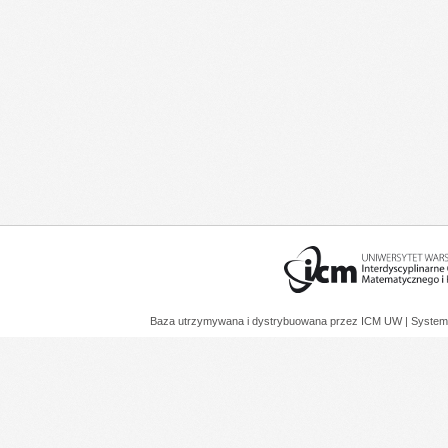
Baza utrzymywana i dystrybuowana przez
ICM UW
| System