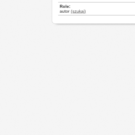
Role
autor
(szukaj)