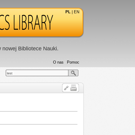
PL
|
EN
nowej Bibliotece Nauki.
O nas
Pomoc
test