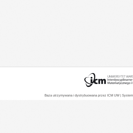
Baza utrzymywana i dystrybuowana przez
ICM UW
| System