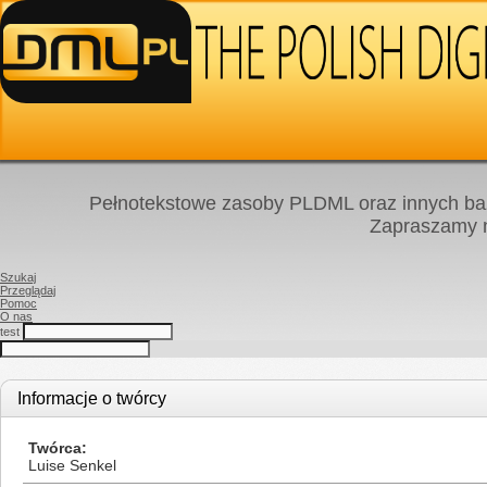
Pełnotekstowe zasoby PLDML oraz innych baz
Zapraszamy
Szukaj
Przeglądaj
Pomoc
O nas
test
Informacje o twórcy
Twórca
Luise Senkel