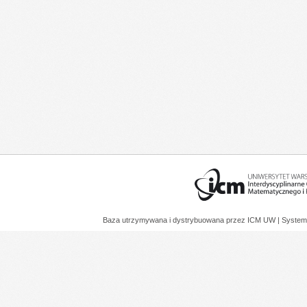
Baza utrzymywana i dystrybuowana przez
ICM UW
| System