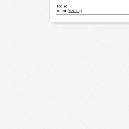
Role
autor
(szukaj)