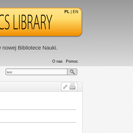
PL
|
EN
nowej Bibliotece Nauki.
O nas
Pomoc
test