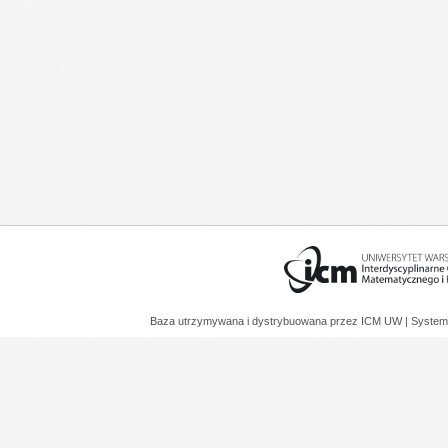
Baza utrzymywana i dystrybuowana przez
ICM UW
| System