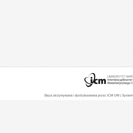
Baza utrzymywana i dystrybuowana przez
ICM UW
| System