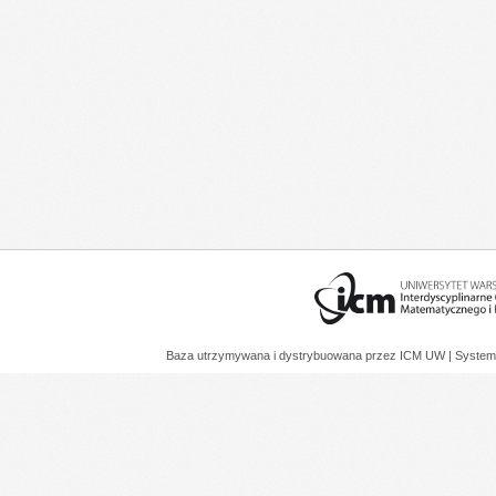
Baza utrzymywana i dystrybuowana przez
ICM UW
| System