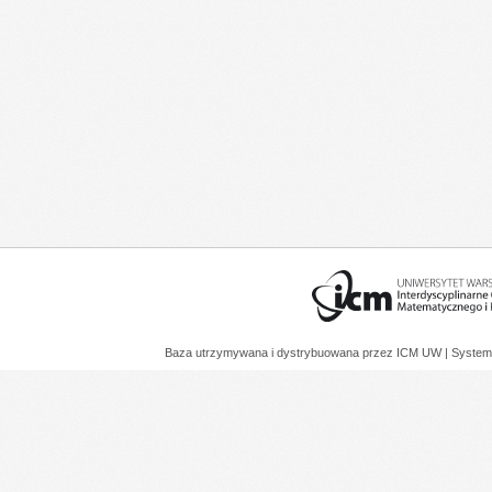
Baza utrzymywana i dystrybuowana przez
ICM UW
| System