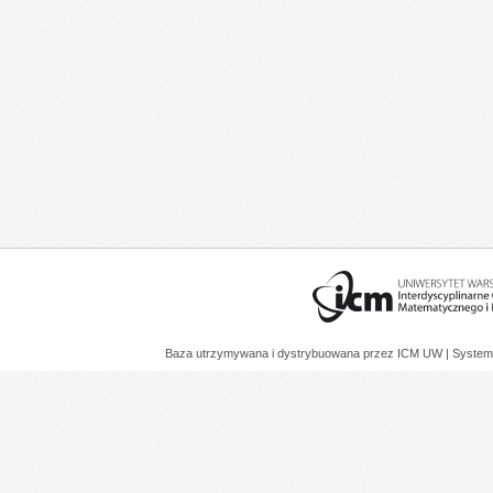
Baza utrzymywana i dystrybuowana przez
ICM UW
| System