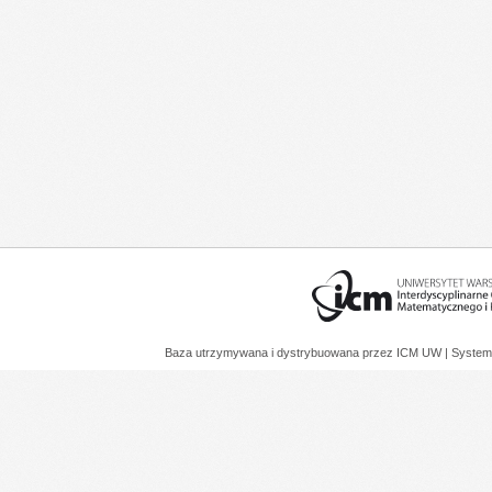
Baza utrzymywana i dystrybuowana przez
ICM UW
| System