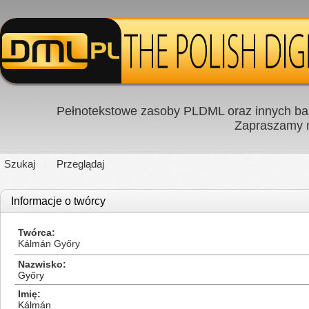
Pełnotekstowe zasoby PLDML oraz innych baz
Zapraszamy
Szukaj
Przeglądaj
Informacje o twórcy
Twórca
Kálmán Győry
Nazwisko
Győry
Imię
Kálmán