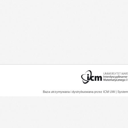
Baza utrzymywana i dystrybuowana przez
ICM UW
| System