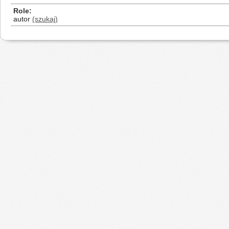
Role
autor
(szukaj)