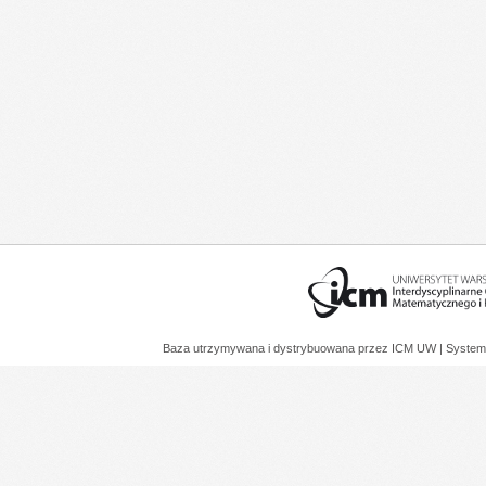
Baza utrzymywana i dystrybuowana przez
ICM UW
| System