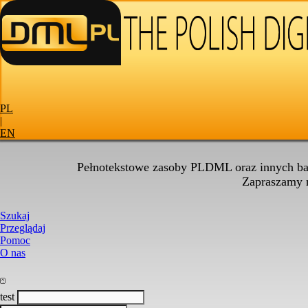
PL
|
EN
Pełnotekstowe zasoby PLDML oraz innych baz
Zapraszamy
Szukaj
Przeglądaj
Pomoc
O nas
test