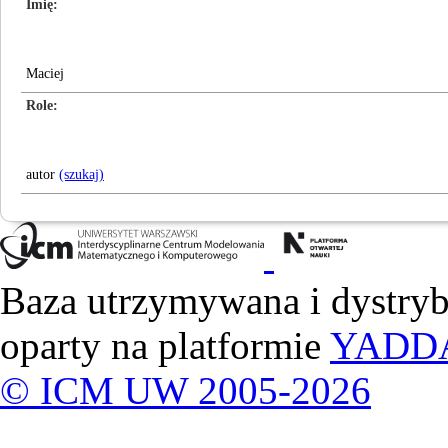
Imię
Maciej
Role
autor
(szukaj)
Baza utrzymywana i dystry
oparty na platformie
YADD
© ICM UW 2005-2026