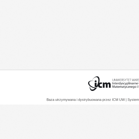
Baza utrzymywana i dystrybuowana przez
ICM UW
| System