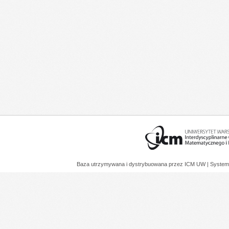
Baza utrzymywana i dystrybuowana przez
ICM UW
| System