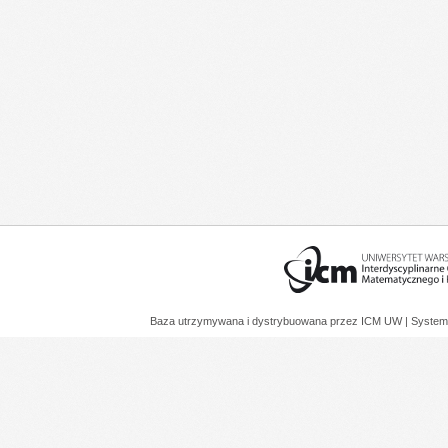
Baza utrzymywana i dystrybuowana przez
ICM UW
| System