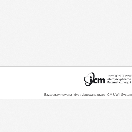
Baza utrzymywana i dystrybuowana przez
ICM UW
| System