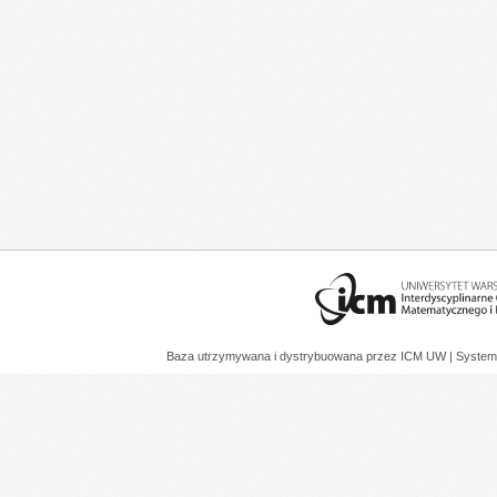
Baza utrzymywana i dystrybuowana przez
ICM UW
| System