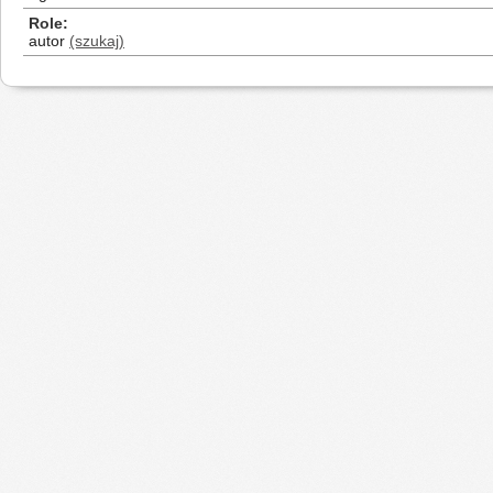
Role
autor
(szukaj)