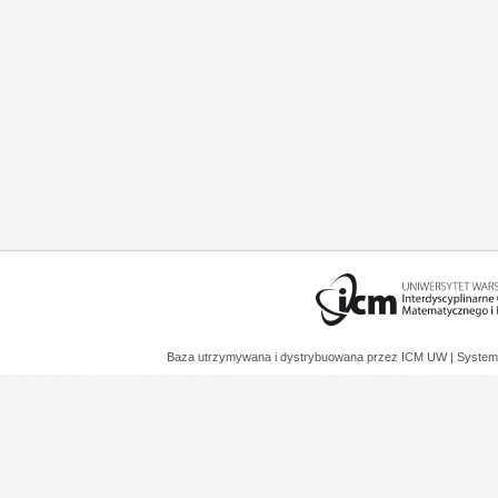
Baza utrzymywana i dystrybuowana przez
ICM UW
| System