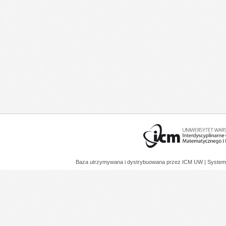
Baza utrzymywana i dystrybuowana przez
ICM UW
| System