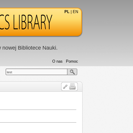
PL
|
EN
nowej Bibliotece Nauki.
O nas
Pomoc
test