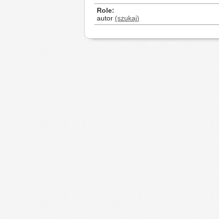
Role
autor
(szukaj)