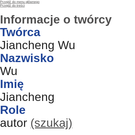
Przejdź do menu głównego
Przejdź do treści
Informacje o twórcy
Twórca
Jiancheng Wu
Nazwisko
Wu
Imię
Jiancheng
Role
autor
(szukaj)