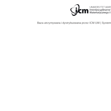
Baza utrzymywana i dystrybuowana przez
ICM UW
| System