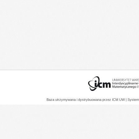
Baza utrzymywana i dystrybuowana przez
ICM UW
| System