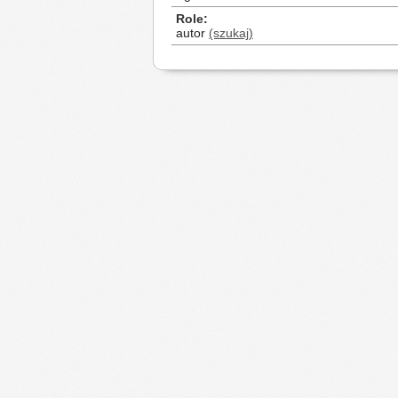
Role
autor
(szukaj)