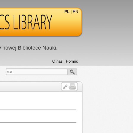
PL
|
EN
nowej Bibliotece Nauki.
O nas
Pomoc
test