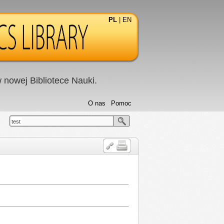
PL
|
EN
nowej Bibliotece Nauki.
O nas
Pomoc
test