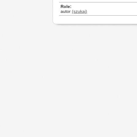
Role
autor
(szukaj)