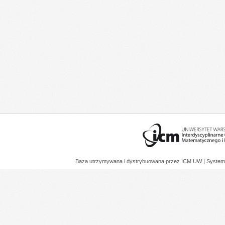
Baza utrzymywana i dystrybuowana przez
ICM UW
| System