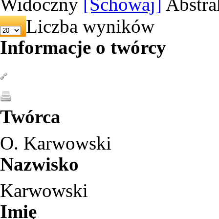
Widoczny
[Schowaj]
Abstra
Liczba wyników
Informacje o twórcy
Twórca
O. Karwowski
Nazwisko
Karwowski
Imię