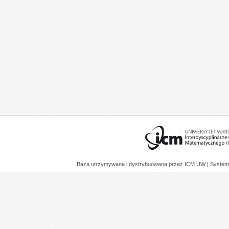
Baza utrzymywana i dystrybuowana przez
ICM UW
| System