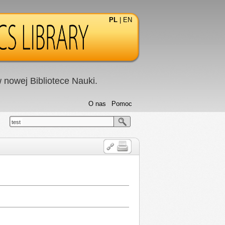
PL
|
EN
nowej Bibliotece Nauki.
O nas
Pomoc
test