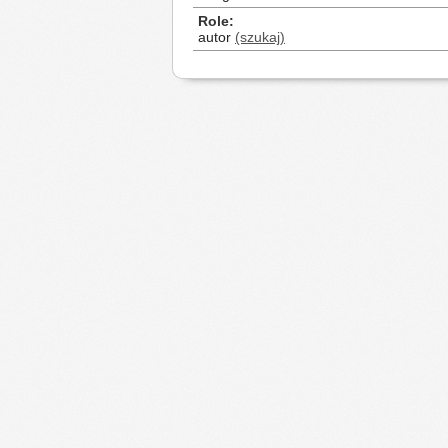
Role
autor
(szukaj)