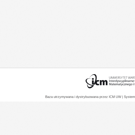
Baza utrzymywana i dystrybuowana przez
ICM UW
| System