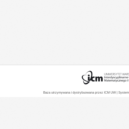
Baza utrzymywana i dystrybuowana przez
ICM UW
| System