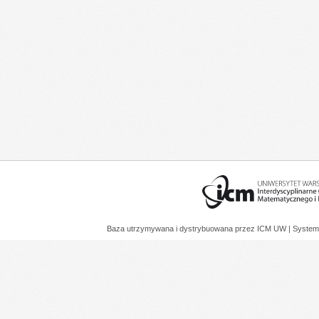
Baza utrzymywana i dystrybuowana przez
ICM UW
| System