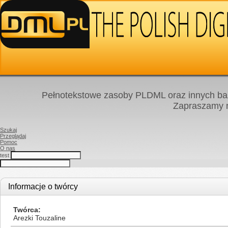
Pełnotekstowe zasoby PLDML oraz innych baz
Zapraszamy
Szukaj
Przeglądaj
Pomoc
O nas
test
Informacje o twórcy
Twórca
Arezki Touzaline