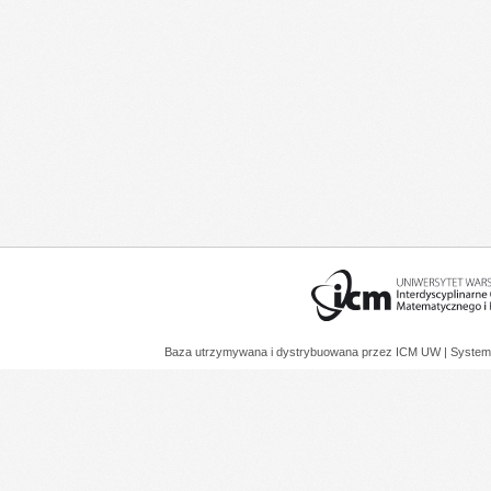
Baza utrzymywana i dystrybuowana przez
ICM UW
| System