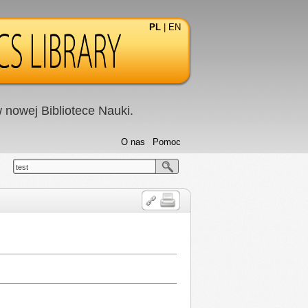
PL
|
EN
nowej Bibliotece Nauki.
O nas
Pomoc
test