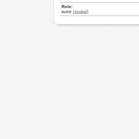
Role
autor
(szukaj)