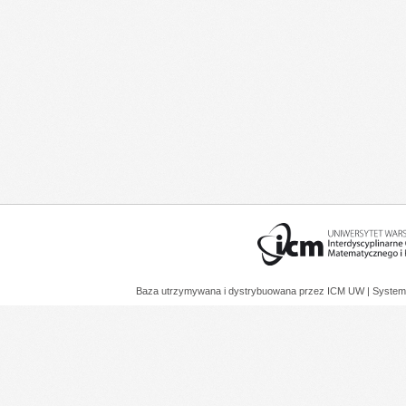
Baza utrzymywana i dystrybuowana przez
ICM UW
| System