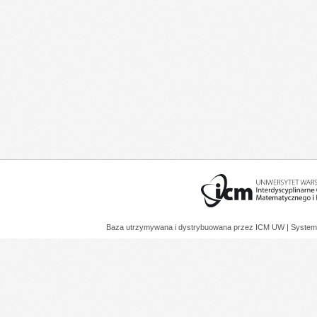
Baza utrzymywana i dystrybuowana przez
ICM UW
| System