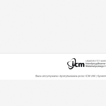
Baza utrzymywana i dystrybuowana przez
ICM UW
| System