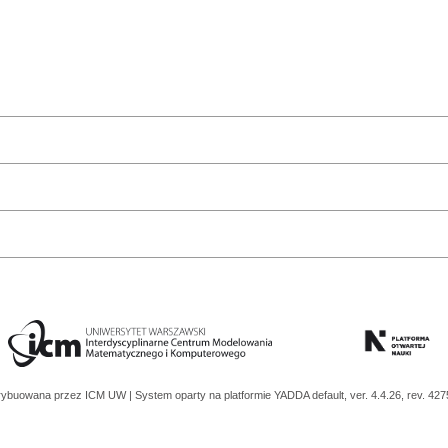
trybuowana przez
ICM UW
| System oparty na platformie
YADDA
default, ver. 4.4.26, rev. 42