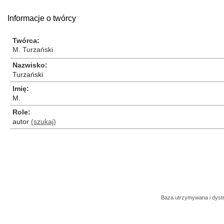
Informacje o twórcy
Twórca
M. Turzański
Nazwisko
Turzański
Imię
M.
Role
autor
(szukaj)
Baza utrzymywana i dys