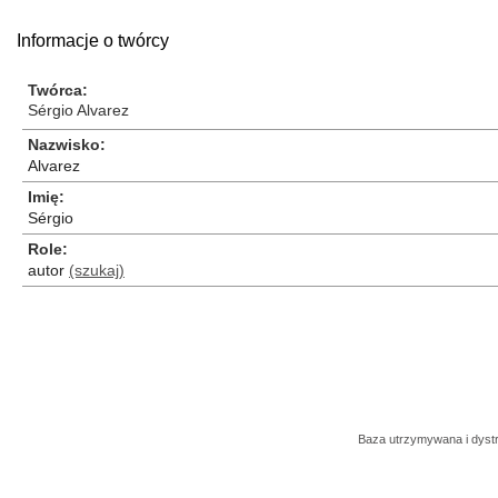
Informacje o twórcy
Twórca
Sérgio Alvarez
Nazwisko
Alvarez
Imię
Sérgio
Role
autor
(szukaj)
Baza utrzymywana i dys