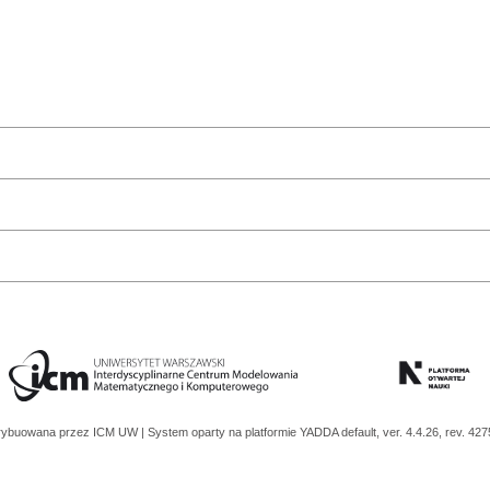
trybuowana przez
ICM UW
| System oparty na platformie
YADDA
default, ver. 4.4.26, rev. 42