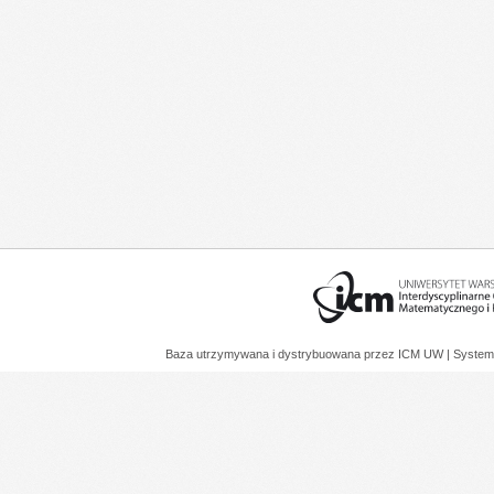
Baza utrzymywana i dystrybuowana przez
ICM UW
| System