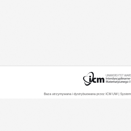
Baza utrzymywana i dystrybuowana przez
ICM UW
| System