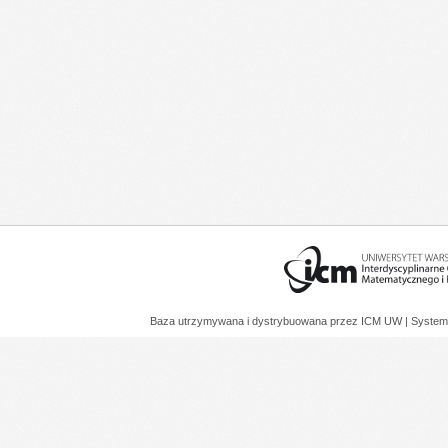
Baza utrzymywana i dystrybuowana przez
ICM UW
| System