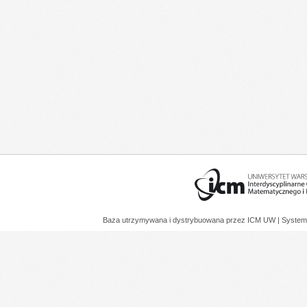
Baza utrzymywana i dystrybuowana przez
ICM UW
| System