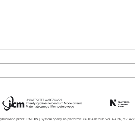
trybuowana przez
ICM UW
| System oparty na platformie
YADDA
default, ver. 4.4.26, rev. 42