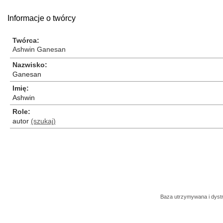
Informacje o twórcy
Twórca
Ashwin Ganesan
Nazwisko
Ganesan
Imię
Ashwin
Role
autor
(szukaj)
Baza utrzymywana i dys