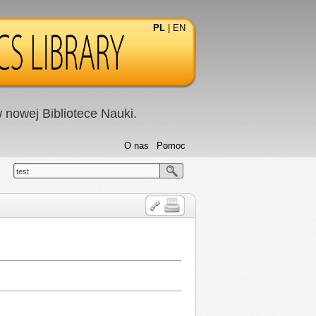
PL
|
EN
nowej Bibliotece Nauki.
O nas
Pomoc
test