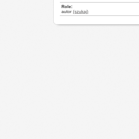
Role
autor
(szukaj)