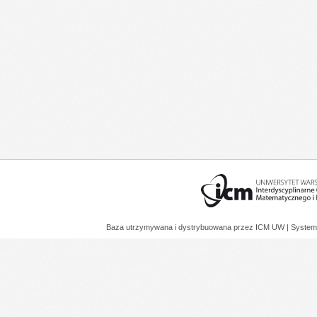
Baza utrzymywana i dystrybuowana przez
ICM UW
| System