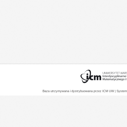
Baza utrzymywana i dystrybuowana przez
ICM UW
| System