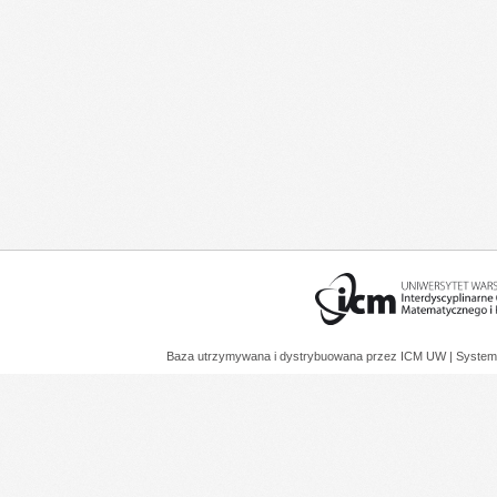
Baza utrzymywana i dystrybuowana przez
ICM UW
| System